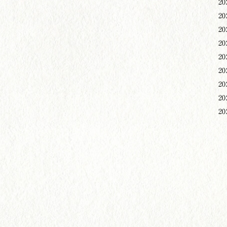
20
20
20
20
20
20
20
20
20