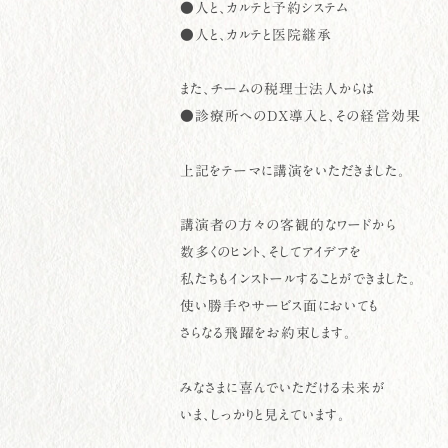
●人と、カルテと予約システム
●人と、カルテと医院継承
また、チームの税理士法人からは
●診療所へのDX導入と、その経営効果
上記をテーマに講演をいただきました。
講演者の方々の客観的なワードから
数多くのヒント、そしてアイデアを
私たちもインストールすることができました。
使い勝手やサービス面においても
さらなる飛躍をお約束します。
みなさまに喜んでいただける未来が
いま、しっかりと見えています。