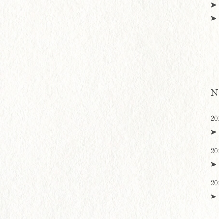
N
20
20
20