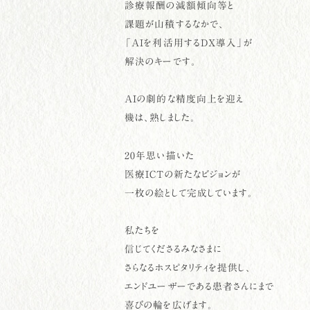
診療報酬の減額傾向等と
課題が山積するなかで、
「AIを利活用するDX導入」が
解決のキーです。
AIの劇的な精度向上を迎え
機は、熟しました。
20年思い描いた
医療ICTの新たなビジョンが
一枚の絵として完成しています。
私たちを
信じてくださるみなさまに
さらなるホスピタリティを提供し、
エンドユーザーである患者さんにまで
喜びの輪を広げます。