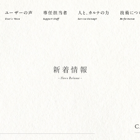
ユーザーの声
専任担当者
人と、カルテの力
技術につ
User's Voice
Support Staff
Service Concept
Performance
新着情報
- News Release -
C