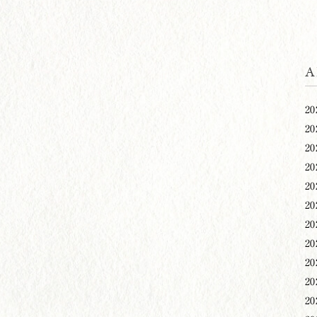
A
20
20
20
20
20
20
20
20
20
20
20